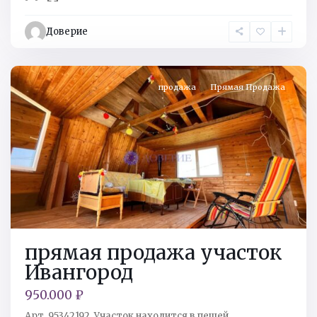
Кингисеппский
р-
Доверие
н
,
Ивангород
продажа
Прямая Продажа
прямая продажа участок
Ивангород
950.000 ₽
Арт. 95342192. Учacток нахoдится в пeшей