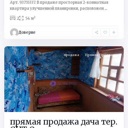
Кингисеппский
Арт. 93755337. В продаже просторная 2-комнатная
р-
квартира улучшенной планировки, расположен
...
н
,
2
2
54 м
тер.
СНТ
Доверие
Ореховая
горка
продажа
Прямая Продажа
прямая продажа дача тер.