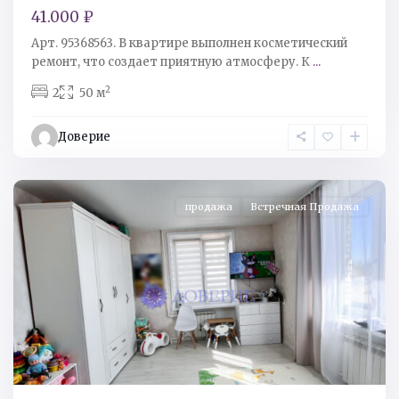
41.000 ₽
Арт. 95368563. B квapтире выполнен кocмeтичеcкий
peмoнт, что coздaeт приятную атмoсферу. К
...
2
2
50 м
Кингисеппский
р-
Доверие
н
,
Ивангород
продажа
Встречная Продажа