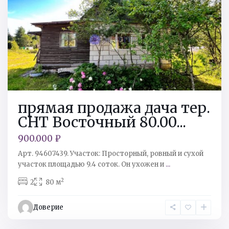
прямая продажа дача тер.
СНТ Восточный 80.00...
900.000 ₽
Арт. 94607439. Участок: Просторный, ровный и сухой
участок площадью 9.4 соток. Он ухожен и
...
2
2
80 м
Кингисеппский
р-
Доверие
н
,
Ивангород