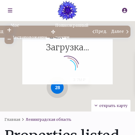
Мое
Полноэкранный
ид
Пред.
Далее
Местоположение
режим
15.4M ₽
Загрузка...
3.7M ₽
28
открыть карту
Главная
Ленинградская область