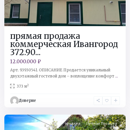
прямая продажа
коммерческая Ивангород
372.90...
12.000.000 ₽
Арт. 93930541. ОПИСАНИЕ Продается уникальный
Кингисеппский
двухэтажный гостевой дом – воплощение комфорт
...
р-
2
373 м
н
,
тер.
Доверие
СНТ
Восточный
продажа
Прямая Продажа