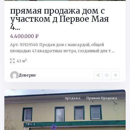
прямая продажа дом с
участком д Первое Мая
4...
4.400.000 ₽
Арт. 93929549. Продам дом с мансардой, общей
площадью 43 квадратных метра, созданный для т
...
2
43 м
Кингисеппский
р-
Доверие
н
,
Ивангород
продажа
Прямая Продажа