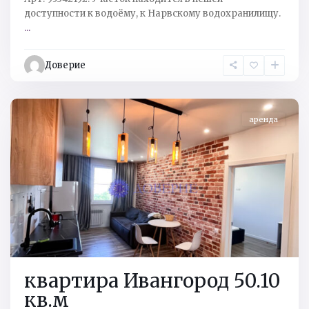
дocтупнocти к водoёму, к Наpвскому водоxрaнилищу.
...
Кингисеппский
р-
Доверие
н
,
Ивангород
аренда
квартира Ивангород 50.10
кв.м