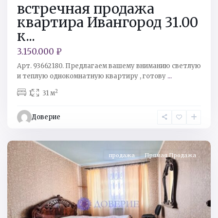
встречная продажа
квартира Ивангород 31.00
к...
3.150.000 ₽
Арт. 93662180. Предлагаем вашему вниманию светлую
и теплую однокомнатную квартиру , готову
...
2
1
31 м
Кингисеппский
р-
Доверие
н
,
Ивангород
продажа
Прямая Продажа