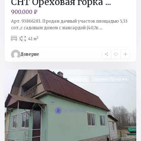
СНТ Ореховая горка ...
900.000 ₽
Арт. 93866281. Продам дачный участок площадью 5,33
Кингисеппский
сот.,с садовым домом с мансардой (40,7к
...
р-
2
3
41 м
н
,
д
Доверие
Первое
Мая
продажа
Прямая Продажа