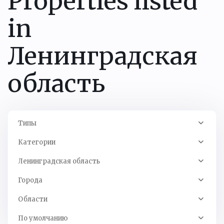
Properties listed
in
Ленинградская
область
Типы
Категории
Ленинградская область
Кингисеппский
Города
р-
Области
н
,
тер.
По умолчанию