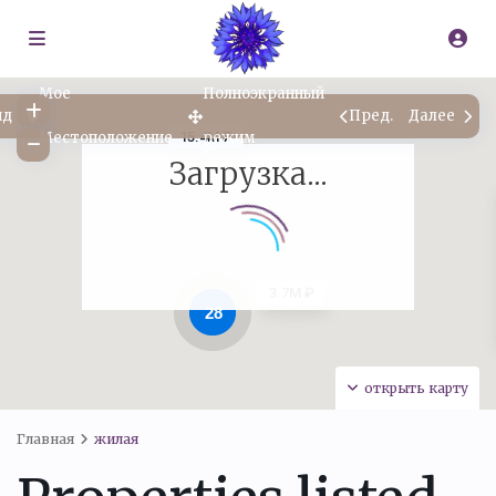
Мое
Полноэкранный
ид
Пред.
Далее
Местоположение
режим
15.4M ₽
Загрузка...
3.7M ₽
28
открыть карту
Главная
жилая