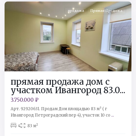
продажа
Прямая Продажа
прямая продажа дом с
участком Ивангород 83.0...
3.750.000 ₽
Арт. 92920631. Продам Дом площадью 83 м² ( г
Ивангород Петроградский пер 4), участок 10 со
...
2
4
83 м
Кингисеппский
р-