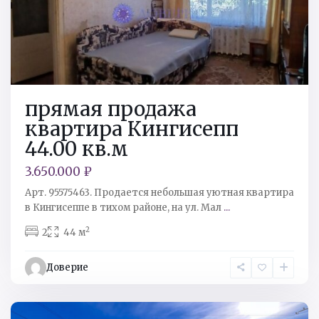
прямая продажа
квартира Кингисепп
44.00 кв.м
3.650.000 ₽
Арт. 95575463. Продается небольшая уютная квартира
Кингисеппский
в Кингисеппе в тихом районе, на ул. Мал
...
р-
2
2
44 м
н
,
тер.
Доверие
СНТ
Восточный