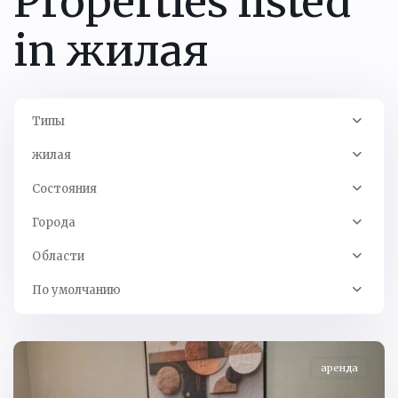
Properties listed
in жилая
Типы
жилая
Состояния
Города
Области
Кингисеппский
р-
По умолчанию
н
,
Ивангород
аренда