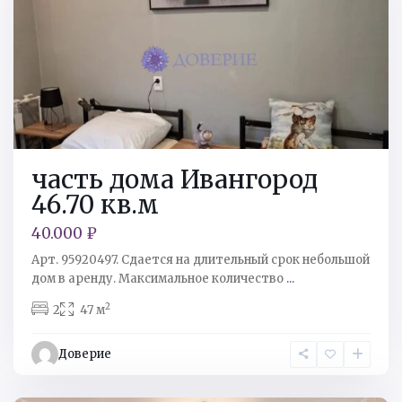
часть дома Ивангород
46.70 кв.м
40.000 ₽
Арт. 95920497. Сдается на длительный срок небольшой
дом в аренду. Максимальное количество
...
2
2
47 м
Кингисеппский
р-
Доверие
н
,
Ивангород