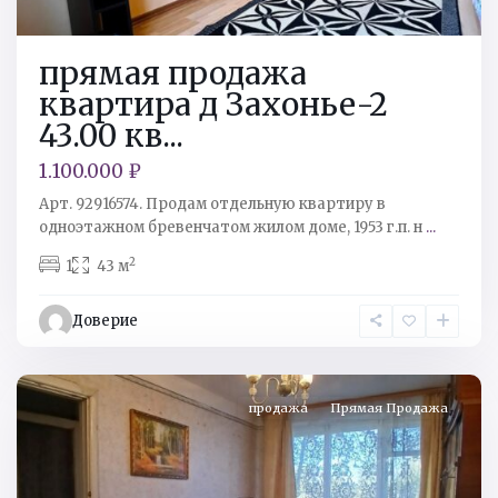
прямая продажа
квартира д Захонье-2
43.00 кв...
1.100.000 ₽
Арт. 92916574. Продам отдельную квартиру в
одноэтажном бревенчатом жилом доме, 1953 г.п. н
...
2
1
43 м
Кингисеппский
р-
Доверие
н
,
Кингисепп
продажа
Прямая Продажа