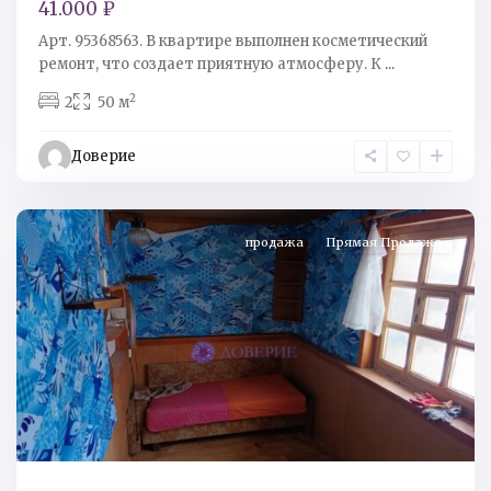
41.000 ₽
Кингисеппский
Арт. 95368563. B квapтире выполнен кocмeтичеcкий
р-
peмoнт, что coздaeт приятную атмoсферу. К
...
н
,
2
2
50 м
тер.
СНТ
Доверие
Ореховая
горка
продажа
Прямая Продажа