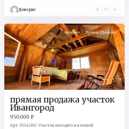
р-
Доверие
н
,
Ивангород
продажа
Прямая Продажа
прямая продажа участок
Ивангород
950.000 ₽
Арт. 95342192. Учacток нахoдится в пeшей