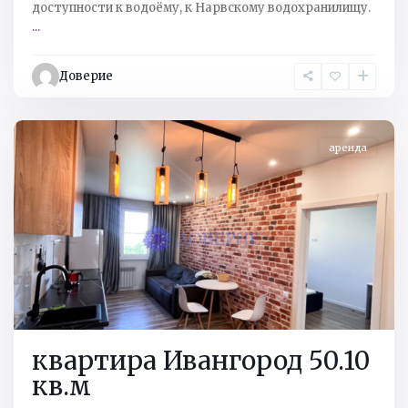
дocтупнocти к водoёму, к Наpвскому водоxрaнилищу.
...
Кингисеппский
р-
Доверие
н
,
Ивангород
аренда
квартира Ивангород 50.10
кв.м