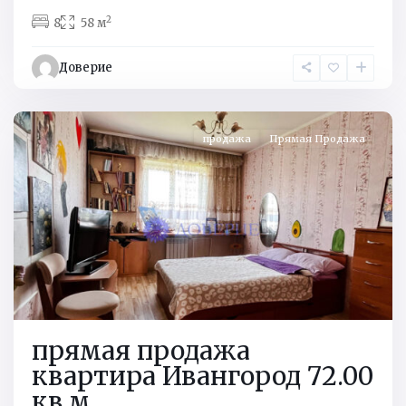
2
8
58 м
Кингисеппский
р-
Доверие
н
,
Ивангород
продажа
Прямая Продажа
прямая продажа
квартира Ивангород 72.00
кв.м