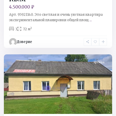
4.500.000 ₽
Арт. 95921140. Это светлая и очень уютная квартира
экспериментальной планировки общей площ
...
Кингисеппский
2
3
72 м
р-
н
,
Доверие
д
Захонье-2
аренда