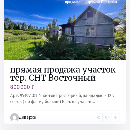
продажа
Прямая Продажа
прямая продажа участок
тер. СНТ Восточный
800.000 ₽
Арт. 95397203. Участок просторный, площадью - 12,5
соток ( по фатку больше) Есть на участк
...
Кингисеппский
р-
Доверие
н
,
Ивангород