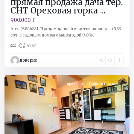
прямая продажа дача тер.
СНТ Ореховая горка ...
900.000 ₽
Арт. 93866281. Продам дачный участок площадью 5,33
сот.,с садовым домом с мансардой (40,7к
...
Кингисеппский
2
3
41 м
р-
н
,
Доверие
д
Захонье-2
продажа
Прямая Продажа