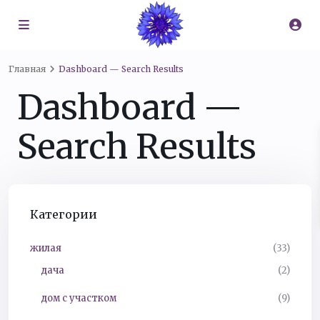
Главная
Dashboard — Search Results
Dashboard —
Search Results
Категории
жилая
(33)
дача
(2)
дом с участком
(9)